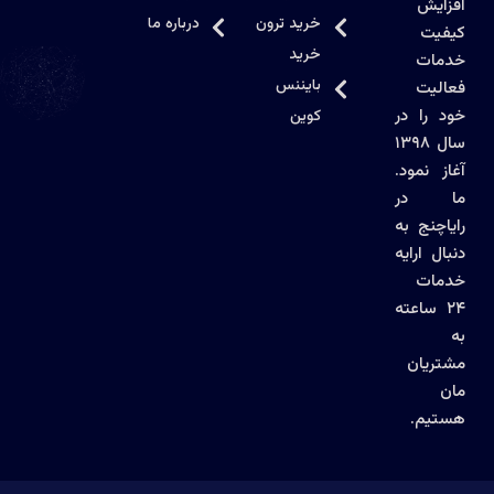
افزایش
خرید ترون
درباره ما
کیفیت
خرید
خدمات
بایننس
فعالیت
خود را در
کوین
سال ۱۳۹۸
آغاز نمود.
ما در
رایاچنج به
دنبال ارايه
خدمات
۲۴ ساعته
به
مشتریان
مان
هستیم.