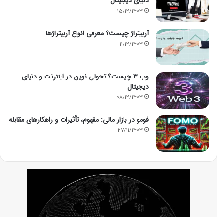
دنیای دیجیتال
15/12/1403
آربیتراژ چیست؟ معرفی انواع آربیتراژها
11/12/1403
وب ۳ چیست؟ تحولی نوین در اینترنت و دنیای
دیجیتال
08/12/1403
فومو در بازار مالی: مفهوم، تأثیرات و راهکارهای مقابله
27/11/1403