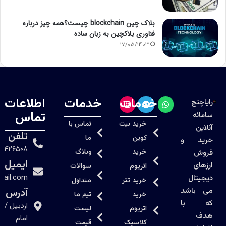
بلاک چین blockchain چیست؟همه چیز درباره
فناوری بلاکچین به زبان ساده
17/05/1403
خدمات
خدمات
اطلاعات
رایاچنج
تماس
سامانه
خرید بیت
تماس با
آنلاین
تلفن
کوین
ما
خرید و
۲۸۴۲۶۵۰۸
خرید
وبلاگ
فروش
ایمیل
ارزهای
اتریوم
سوالات
mail.com
دیجیتال
خرید تتر
متداول
می باشد
آدرس
خرید
تیم ما
که با
اردبیل /پا
اتریوم
لیست
هدف
امام
کلاسیک
قیمت