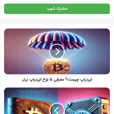
ایردراپ چیست؟ معرفی 5 نوع ایردراپ برتر