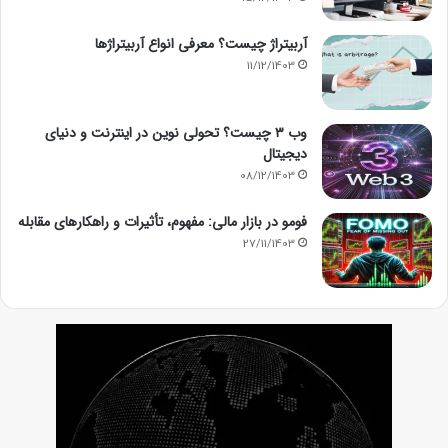
آربیتراژ چیست؟ معرفی انواع آربیتراژها
11/12/1403
وب ۳ چیست؟ تحولی نوین در اینترنت و دنیای
دیجیتال
08/12/1403
فومو در بازار مالی: مفهوم، تأثیرات و راهکارهای مقابله
27/11/1403