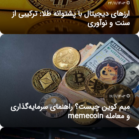
24/11/1403
ارزهای دیجیتال با پشتوانه طلا: ترکیبی از
سنت و نوآوری
16/11/1403
میم کوین چیست؟ راهنمای سرمایه‌گذاری
و معامله memecoin